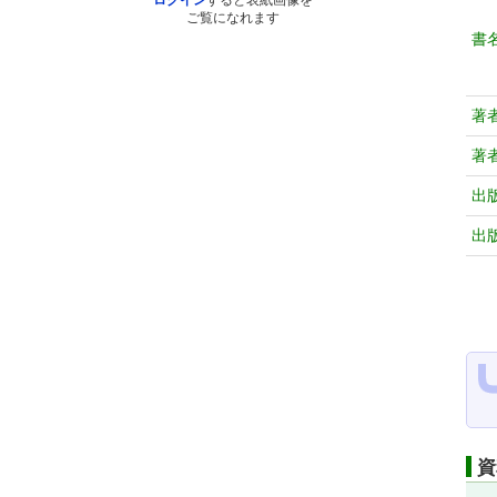
ログイン
すると表紙画像を
ご覧になれます
書
著
著
出
出
資