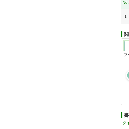
No.
1
関
フ
書
タ