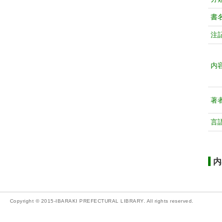
書
注
内
著
言
内
Copyright © 2015-IBARAKI PREFECTURAL LIBRARY. All rights reserved.