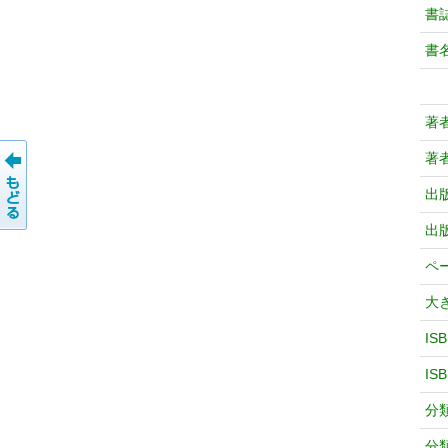
書
書
著
著
出
出
ペ
大
IS
IS
分
分