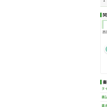
1
関
西
書
タ
書
書