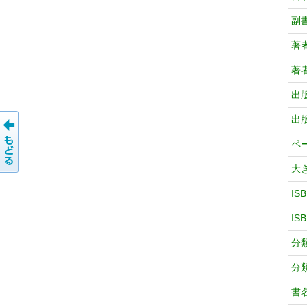
副
著
著
出
出
ペ
大
IS
IS
分
分
書