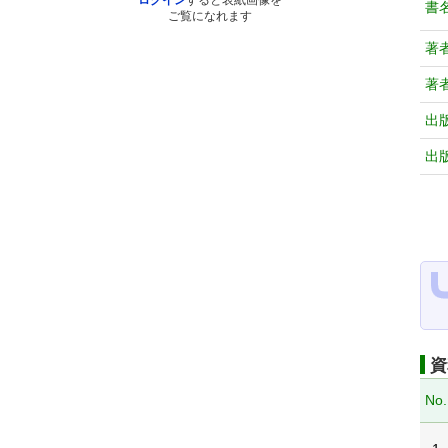
ログイン
すると表紙画像を
書
ご覧になれます
著
著
出
出
資
No.