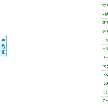
書
副
著
著
出
出
ペ
大
IS
IS
分
分