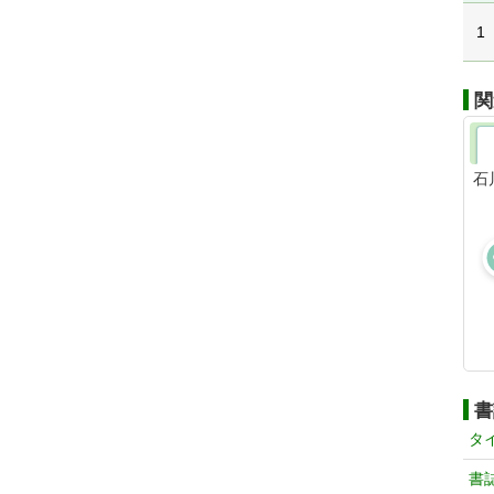
1
関
石
書
タ
書