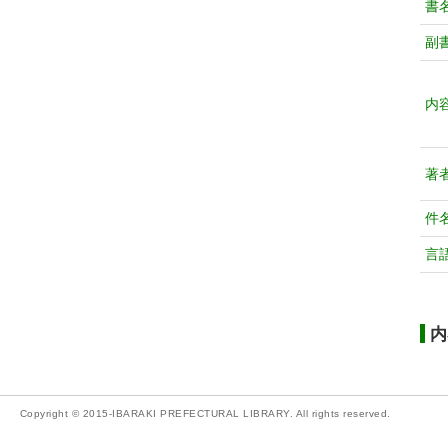
書
副
内
著
件
言
内
Copyright © 2015-IBARAKI PREFECTURAL LIBRARY. All rights reserved.