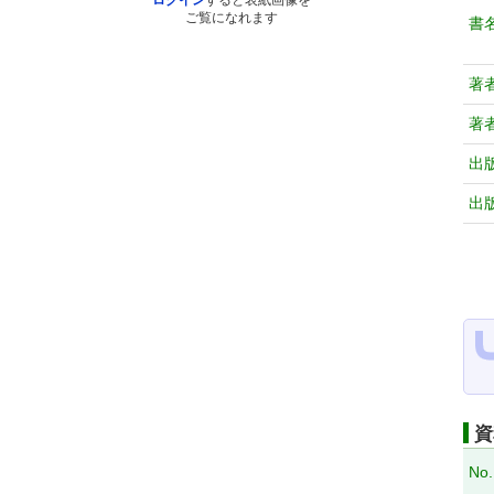
ログイン
すると表紙画像を
ご覧になれます
書
著
著
出
出
資
No.