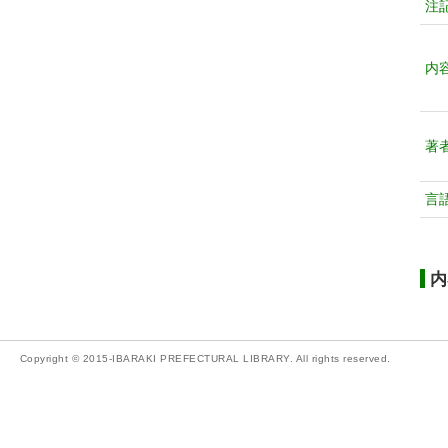
注
内
著
言
内
Copyright © 2015-IBARAKI PREFECTURAL LIBRARY. All rights reserved.