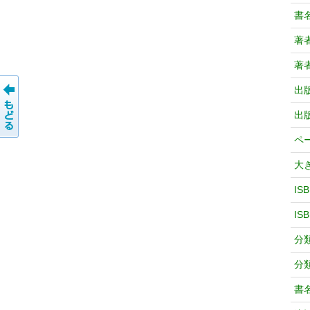
書
著
著
出
出
ペ
大
IS
IS
分
分
書