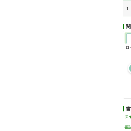
1
関
ロ
書
タ
書