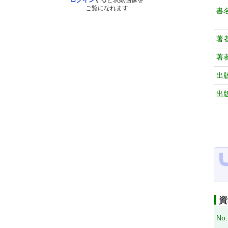
ログイン
すると表紙画像を
ご覧になれます
書
著
著
出
出
資
No.