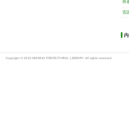
件
言
内
Copyright © 2015-IBARAKI PREFECTURAL LIBRARY. All rights reserved.