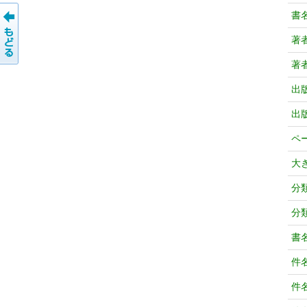
書
著
著
出
出
ペ
大
分
分
書
件
件