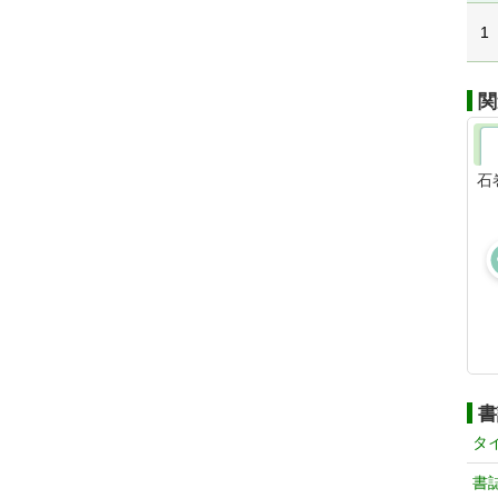
1
関
石
書
タ
書