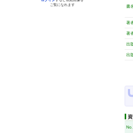
ログイン
すると表紙画像を
ご覧になれます
書
著
著
出
出
資
No.