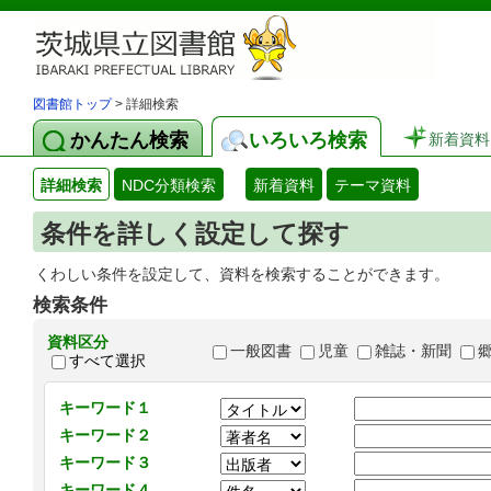
図書館トップ
> 詳細検索
かんたん検索
いろいろ検索
新着資料
詳細検索
NDC分類検索
新着資料
テーマ資料
条件を詳しく設定して探す
くわしい条件を設定して、資料を検索することができます。
検索条件
資料区分
一般図書
児童
雑誌・新聞
すべて選択
キーワード１
キーワード２
キーワード３
キーワード４