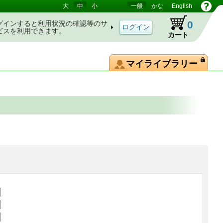
大
中
小
一般
かな
English
0
グインすると利用状況の確認等のサ
ビスを利用できます。
カート
マイライブラリー