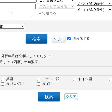
/
～で始まる
清音化する
／発行年月は空欄にしてください。
月まで（西暦、半角数字）
英語
フランス語
ドイツ語
タガログ語
タイ語