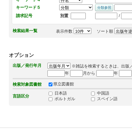
キーワード５
/
請求記号
別置
検索結果一覧
表示件数
ソート順
オプション
出版／発行年月
※雑誌を検索するときは、出版
年
月から
年
県立図書館
検索対象図書館
日本語
中国語
言語区分
ポルトガル
スペイン語