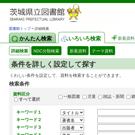
図書館トップ
> 詳細検索
かんたん検索
いろいろ検索
新着資料
詳細検索
NDC分類検索
新着資料
テーマ資料
条件を詳しく設定して探す
くわしい条件を設定して、資料を検索することができます。
検索条件
資料区分
一般図書
児童
雑誌・新聞
すべて選択
キーワード１
キーワード２
キーワード３
キーワード４