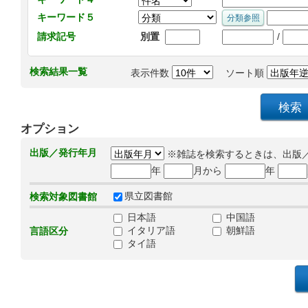
キーワード５
/
請求記号
別置
検索結果一覧
表示件数
ソート順
オプション
出版／発行年月
※雑誌を検索するときは、出版
年
月から
年
県立図書館
検索対象図書館
日本語
中国語
イタリア語
朝鮮語
言語区分
タイ語