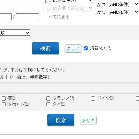
/
～で始まる
清音化する
／発行年月は空欄にしてください。
月まで（西暦、半角数字）
英語
フランス語
ドイツ語
タガログ語
タイ語