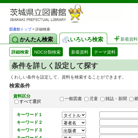
図書館トップ
> 詳細検索
かんたん検索
いろいろ検索
新着資料
詳細検索
NDC分類検索
新着資料
テーマ資料
条件を詳しく設定して探す
くわしい条件を設定して、資料を検索することができます。
検索条件
資料区分
一般図書
児童
雑誌・新聞
すべて選択
キーワード１
キーワード２
キーワード３
キーワード４