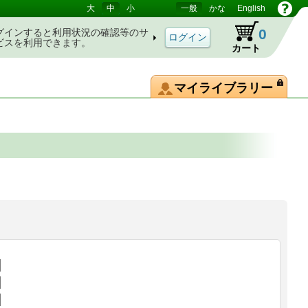
大
中
小
一般
かな
English
0
グインすると利用状況の確認等のサ
ビスを利用できます。
カート
マイライブラリー