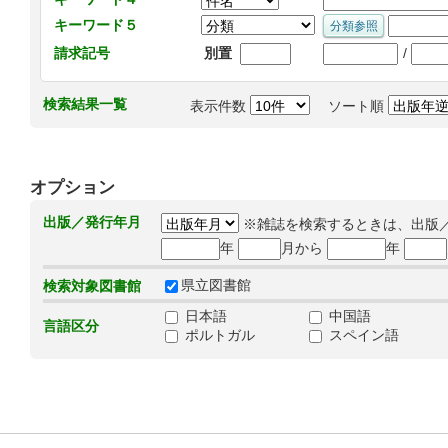
キーワード５
/
請求記号
別置
検索結果一覧
表示件数
ソート順
オプション
出版／発行年月
※雑誌を検索するときは、出版
年
月から
年
県立図書館
検索対象図書館
日本語
中国語
言語区分
ポルトガル
スペイン語