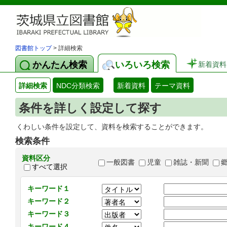
図書館トップ
> 詳細検索
かんたん検索
いろいろ検索
新着資料
詳細検索
NDC分類検索
新着資料
テーマ資料
条件を詳しく設定して探す
くわしい条件を設定して、資料を検索することができます。
検索条件
資料区分
一般図書
児童
雑誌・新聞
すべて選択
キーワード１
キーワード２
キーワード３
キーワード４