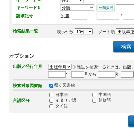
キーワード５
/
請求記号
別置
検索結果一覧
表示件数
ソート順
オプション
出版／発行年月
※雑誌を検索するときは、出版
年
月から
年
県立図書館
検索対象図書館
日本語
中国語
イタリア語
朝鮮語
言語区分
タイ語