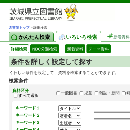
図書館トップ
> 詳細検索
かんたん検索
いろいろ検索
新着資料
詳細検索
NDC分類検索
新着資料
テーマ資料
条件を詳しく設定して探す
くわしい条件を設定して、資料を検索することができます。
検索条件
資料区分
一般図書
児童
雑誌・新聞
すべて選択
キーワード１
キーワード２
キーワード３
キーワード４