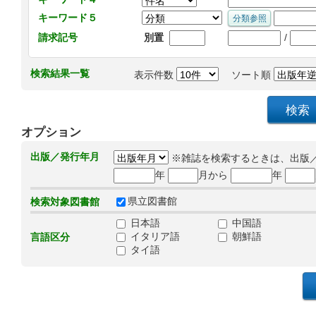
キーワード５
/
請求記号
別置
検索結果一覧
表示件数
ソート順
オプション
出版／発行年月
※雑誌を検索するときは、出版
年
月から
年
県立図書館
検索対象図書館
日本語
中国語
イタリア語
朝鮮語
言語区分
タイ語