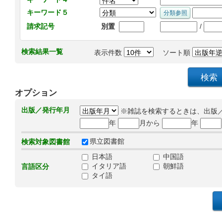
キーワード５
/
請求記号
別置
検索結果一覧
表示件数
ソート順
オプション
出版／発行年月
※雑誌を検索するときは、出版
年
月から
年
県立図書館
検索対象図書館
日本語
中国語
イタリア語
朝鮮語
言語区分
タイ語