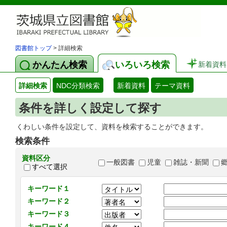
図書館トップ
> 詳細検索
かんたん検索
いろいろ検索
新着資料
詳細検索
NDC分類検索
新着資料
テーマ資料
条件を詳しく設定して探す
くわしい条件を設定して、資料を検索することができます。
検索条件
資料区分
一般図書
児童
雑誌・新聞
すべて選択
キーワード１
キーワード２
キーワード３
キーワード４