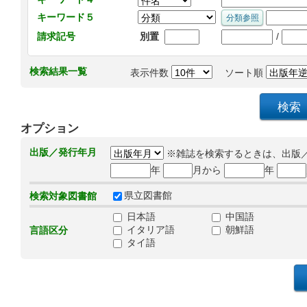
キーワード５
/
請求記号
別置
検索結果一覧
表示件数
ソート順
オプション
出版／発行年月
※雑誌を検索するときは、出版
年
月から
年
県立図書館
検索対象図書館
日本語
中国語
イタリア語
朝鮮語
言語区分
タイ語