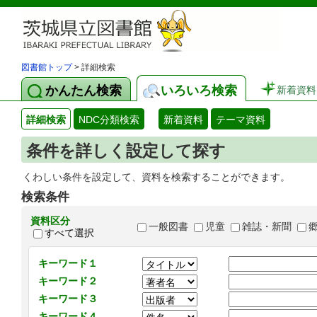
図書館トップ
> 詳細検索
かんたん検索
いろいろ検索
新着資料
詳細検索
NDC分類検索
新着資料
テーマ資料
条件を詳しく設定して探す
くわしい条件を設定して、資料を検索することができます。
検索条件
資料区分
一般図書
児童
雑誌・新聞
すべて選択
キーワード１
キーワード２
キーワード３
キーワード４