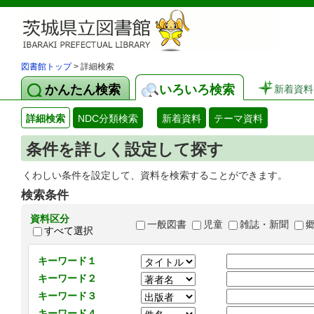
図書館トップ
> 詳細検索
かんたん検索
いろいろ検索
新着資料
詳細検索
NDC分類検索
新着資料
テーマ資料
条件を詳しく設定して探す
くわしい条件を設定して、資料を検索することができます。
検索条件
資料区分
一般図書
児童
雑誌・新聞
すべて選択
キーワード１
キーワード２
キーワード３
キーワード４