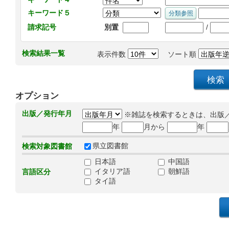
キーワード５
/
請求記号
別置
検索結果一覧
表示件数
ソート順
オプション
出版／発行年月
※雑誌を検索するときは、出版
年
月から
年
県立図書館
検索対象図書館
日本語
中国語
イタリア語
朝鮮語
言語区分
タイ語