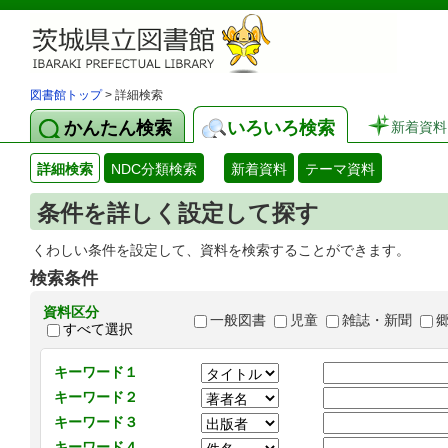
図書館トップ
> 詳細検索
かんたん検索
いろいろ検索
新着資料
詳細検索
NDC分類検索
新着資料
テーマ資料
条件を詳しく設定して探す
くわしい条件を設定して、資料を検索することができます。
検索条件
資料区分
一般図書
児童
雑誌・新聞
すべて選択
キーワード１
キーワード２
キーワード３
キーワード４