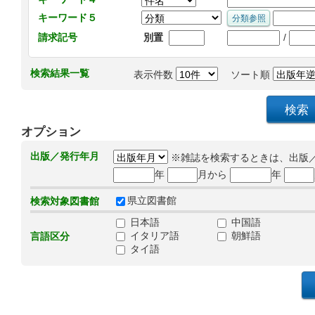
キーワード５
/
請求記号
別置
検索結果一覧
表示件数
ソート順
オプション
出版／発行年月
※雑誌を検索するときは、出版
年
月から
年
県立図書館
検索対象図書館
日本語
中国語
イタリア語
朝鮮語
言語区分
タイ語