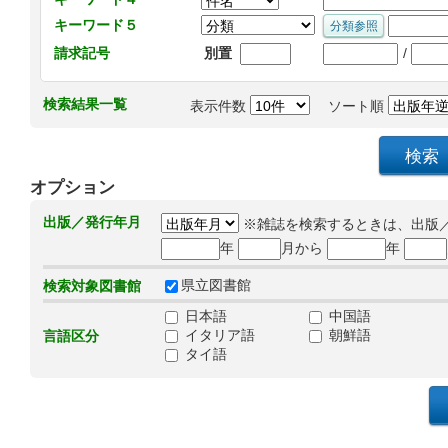
キーワード５
/
請求記号
別置
検索結果一覧
表示件数
ソート順
オプション
出版／発行年月
※雑誌を検索するときは、出版
年
月から
年
県立図書館
検索対象図書館
日本語
中国語
イタリア語
朝鮮語
言語区分
タイ語