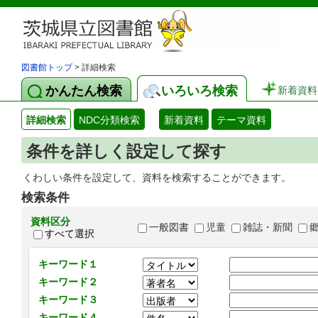
図書館トップ
> 詳細検索
かんたん検索
いろいろ検索
新着資料
詳細検索
NDC分類検索
新着資料
テーマ資料
条件を詳しく設定して探す
くわしい条件を設定して、資料を検索することができます。
検索条件
資料区分
一般図書
児童
雑誌・新聞
すべて選択
キーワード１
キーワード２
キーワード３
キーワード４