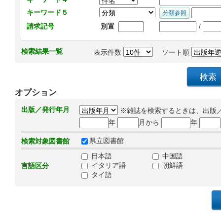
キーワード５
/
請求記号
別置
検索結果一覧
表示件数
ソート順
オプション
出版／発行年月
※雑誌を検索するときは、出版
年
月から
年
県立図書館
検索対象図書館
日本語
中国語
イタリア語
朝鮮語
言語区分
タイ語