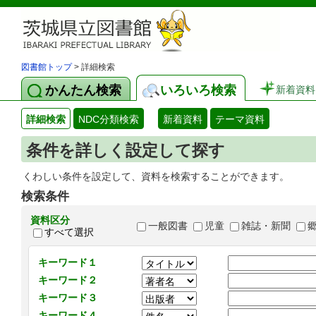
図書館トップ
> 詳細検索
かんたん検索
いろいろ検索
新着資料
詳細検索
NDC分類検索
新着資料
テーマ資料
条件を詳しく設定して探す
くわしい条件を設定して、資料を検索することができます。
検索条件
資料区分
一般図書
児童
雑誌・新聞
すべて選択
キーワード１
キーワード２
キーワード３
キーワード４