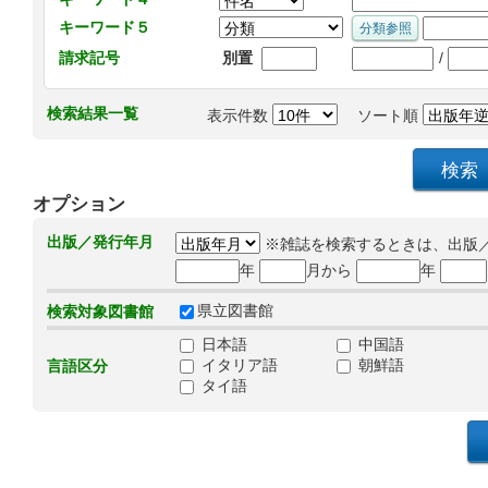
キーワード５
/
請求記号
別置
検索結果一覧
表示件数
ソート順
オプション
出版／発行年月
※雑誌を検索するときは、出版
年
月から
年
県立図書館
検索対象図書館
日本語
中国語
イタリア語
朝鮮語
言語区分
タイ語