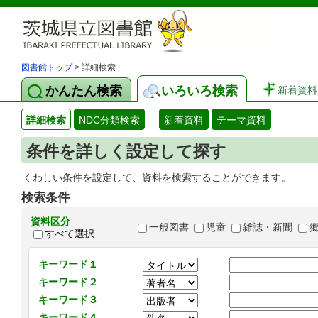
図書館トップ
> 詳細検索
かんたん検索
いろいろ検索
新着資料
詳細検索
NDC分類検索
新着資料
テーマ資料
条件を詳しく設定して探す
くわしい条件を設定して、資料を検索することができます。
検索条件
資料区分
一般図書
児童
雑誌・新聞
すべて選択
キーワード１
キーワード２
キーワード３
キーワード４