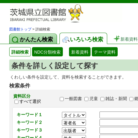
図書館トップ
> 詳細検索
かんたん検索
いろいろ検索
新着資料
詳細検索
NDC分類検索
新着資料
テーマ資料
条件を詳しく設定して探す
くわしい条件を設定して、資料を検索することができます。
検索条件
資料区分
一般図書
児童
雑誌・新聞
すべて選択
キーワード１
キーワード２
キーワード３
キーワード４