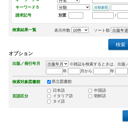
キーワード５
/
請求記号
別置
検索結果一覧
表示件数
ソート順
オプション
出版／発行年月
※雑誌を検索するときは、出版
年
月から
年
県立図書館
検索対象図書館
日本語
中国語
イタリア語
朝鮮語
言語区分
タイ語