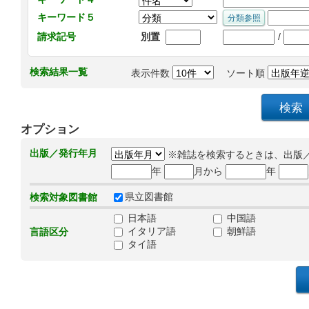
キーワード５
/
請求記号
別置
検索結果一覧
表示件数
ソート順
オプション
出版／発行年月
※雑誌を検索するときは、出版
年
月から
年
県立図書館
検索対象図書館
日本語
中国語
イタリア語
朝鮮語
言語区分
タイ語