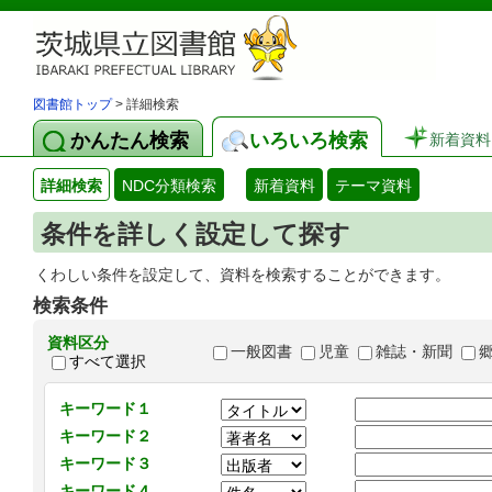
図書館トップ
> 詳細検索
かんたん検索
いろいろ検索
新着資料
詳細検索
NDC分類検索
新着資料
テーマ資料
条件を詳しく設定して探す
くわしい条件を設定して、資料を検索することができます。
検索条件
資料区分
一般図書
児童
雑誌・新聞
すべて選択
キーワード１
キーワード２
キーワード３
キーワード４