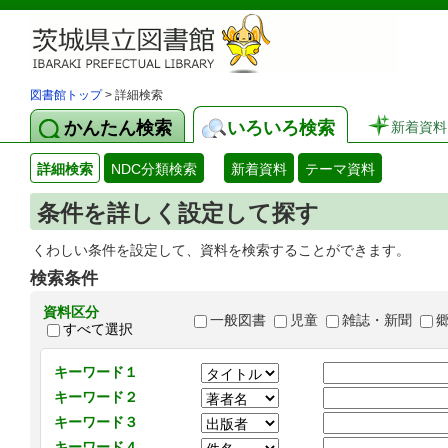
図書館トップ
> 詳細検索
かんたん検索
いろいろ検索
新着資料
詳細検索
NDC分類検索
新着資料
テーマ資料
条件を詳しく設定して探す
くわしい条件を設定して、資料を検索することができます。
検索条件
資料区分
一般図書
児童
雑誌・新聞
すべて選択
キーワード１
キーワード２
キーワード３
キーワード４