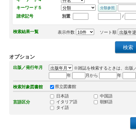
キーワード５
/
請求記号
別置
検索結果一覧
表示件数
ソート順
オプション
出版／発行年月
※雑誌を検索するときは、出版
年
月から
年
県立図書館
検索対象図書館
日本語
中国語
イタリア語
朝鮮語
言語区分
タイ語