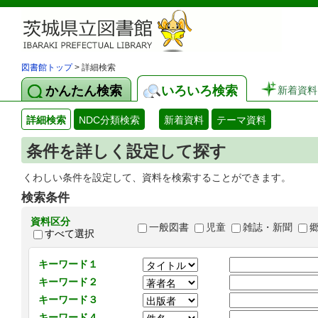
図書館トップ
> 詳細検索
かんたん検索
いろいろ検索
新着資料
詳細検索
NDC分類検索
新着資料
テーマ資料
条件を詳しく設定して探す
くわしい条件を設定して、資料を検索することができます。
検索条件
資料区分
一般図書
児童
雑誌・新聞
すべて選択
キーワード１
キーワード２
キーワード３
キーワード４