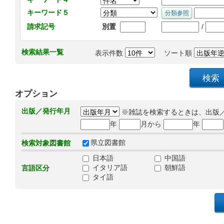
キーワード５
/
請求記号
別置
検索結果一覧
表示件数
ソート順
オプション
出版／発行年月
※雑誌を検索するときは、出版
年
月から
年
県立図書館
検索対象図書館
日本語
中国語
イタリア語
朝鮮語
言語区分
タイ語