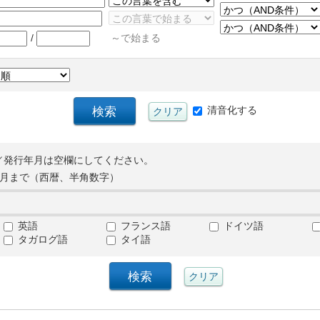
/
～で始まる
清音化する
／発行年月は空欄にしてください。
月まで（西暦、半角数字）
英語
フランス語
ドイツ語
タガログ語
タイ語