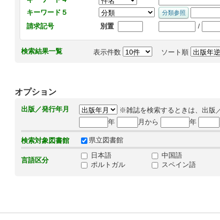
キーワード５
/
請求記号
別置
検索結果一覧
表示件数
ソート順
オプション
出版／発行年月
※雑誌を検索するときは、出版
年
月から
年
県立図書館
検索対象図書館
日本語
中国語
言語区分
ポルトガル
スペイン語