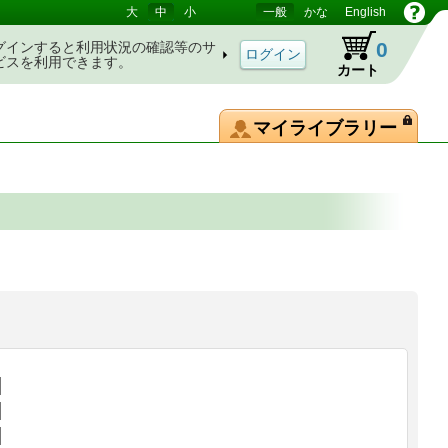
大
中
小
一般
かな
English
0
グインすると利用状況の確認等のサ
ビスを利用できます。
カート
マイライブラリー