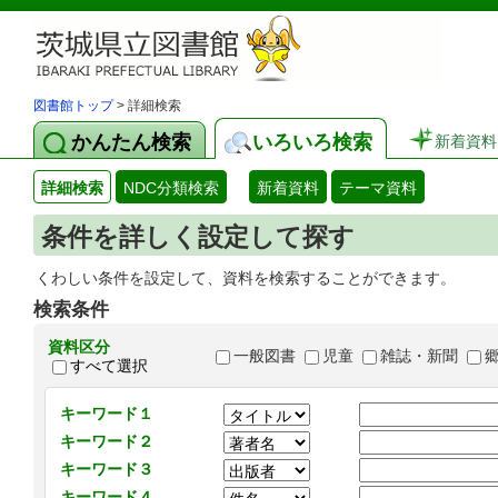
図書館トップ
> 詳細検索
かんたん検索
いろいろ検索
新着資料
詳細検索
NDC分類検索
新着資料
テーマ資料
条件を詳しく設定して探す
くわしい条件を設定して、資料を検索することができます。
検索条件
資料区分
一般図書
児童
雑誌・新聞
すべて選択
キーワード１
キーワード２
キーワード３
キーワード４