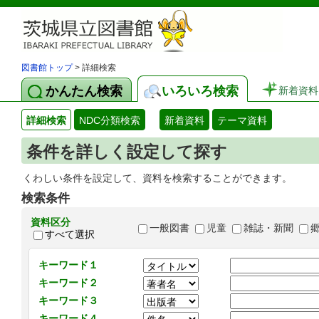
図書館トップ
> 詳細検索
かんたん検索
いろいろ検索
新着資料
詳細検索
NDC分類検索
新着資料
テーマ資料
条件を詳しく設定して探す
くわしい条件を設定して、資料を検索することができます。
検索条件
資料区分
一般図書
児童
雑誌・新聞
すべて選択
キーワード１
キーワード２
キーワード３
キーワード４