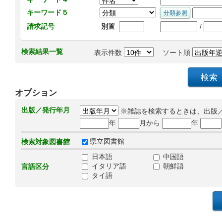
キーワード５
/
請求記号
別置
検索結果一覧
表示件数
ソート順
オプション
出版／発行年月
※雑誌を検索するときは、出版
年
月から
年
県立図書館
検索対象図書館
日本語
中国語
イタリア語
朝鮮語
言語区分
タイ語