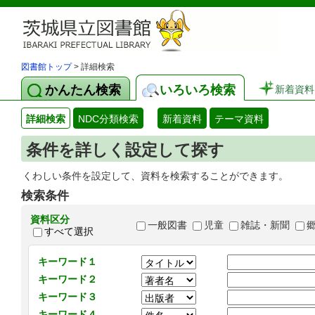
図書館トップ
> 詳細検索
かんたん検索
いろいろ検索
新着資料
詳細検索
NDC分類検索
新着資料
テーマ資料
条件を詳しく設定して探す
くわしい条件を設定して、資料を検索することができます。
検索条件
資料区分
一般図書
児童
雑誌・新聞
すべて選択
キーワード１
キーワード２
キーワード３
キーワード４