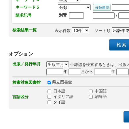
キーワード５
/
請求記号
別置
検索結果一覧
表示件数
ソート順
オプション
出版／発行年月
※雑誌を検索するときは、出版
年
月から
年
県立図書館
検索対象図書館
日本語
中国語
イタリア語
朝鮮語
言語区分
タイ語