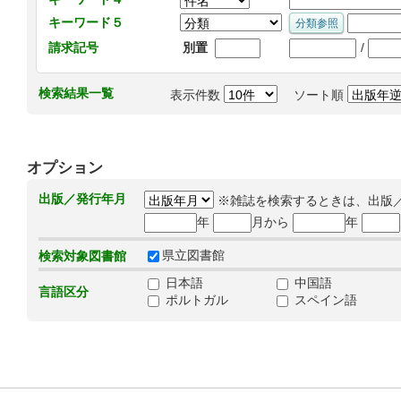
キーワード５
/
請求記号
別置
検索結果一覧
表示件数
ソート順
オプション
出版／発行年月
※雑誌を検索するときは、出版
年
月から
年
県立図書館
検索対象図書館
日本語
中国語
言語区分
ポルトガル
スペイン語