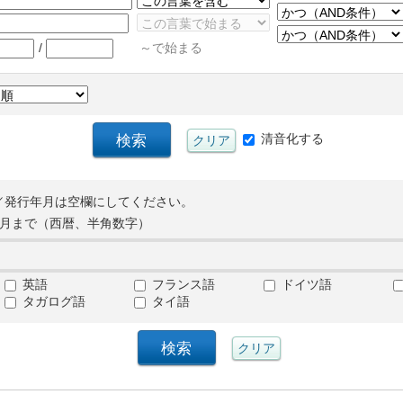
/
～で始まる
清音化する
／発行年月は空欄にしてください。
月まで（西暦、半角数字）
英語
フランス語
ドイツ語
タガログ語
タイ語