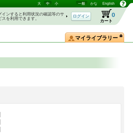
大
中
小
一般
かな
English
0
グインすると利用状況の確認等のサ
ビスを利用できます。
カート
マイライブラリー