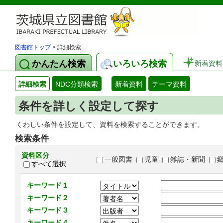
図書館トップ
> 詳細検索
かんたん検索
いろいろ検索
新着資料
詳細検索
NDC分類検索
新着資料
テーマ資料
条件を詳しく設定して探す
くわしい条件を設定して、資料を検索することができます。
検索条件
資料区分
一般図書
児童
雑誌・新聞
すべて選択
キーワード１
キーワード２
キーワード３
キーワード４