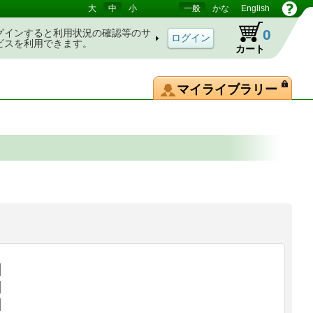
大
中
小
一般
かな
English
0
グインすると利用状況の確認等のサ
ビスを利用できます。
カート
マイライブラリー