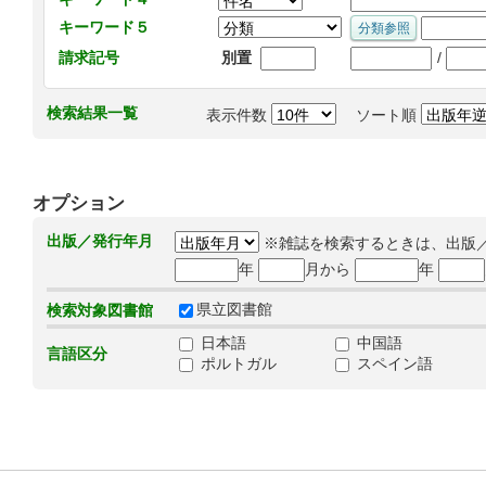
キーワード５
/
請求記号
別置
検索結果一覧
表示件数
ソート順
オプション
出版／発行年月
※雑誌を検索するときは、出版
年
月から
年
県立図書館
検索対象図書館
日本語
中国語
言語区分
ポルトガル
スペイン語