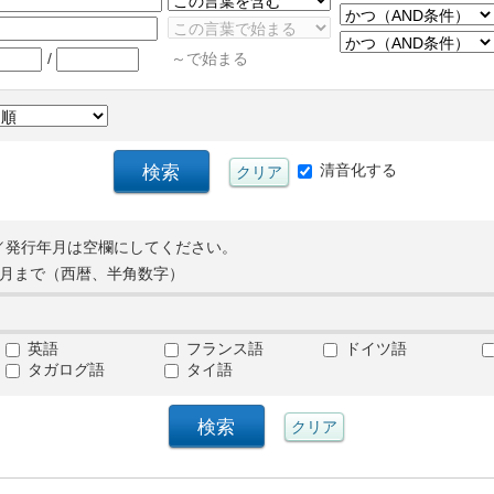
/
～で始まる
清音化する
／発行年月は空欄にしてください。
月まで（西暦、半角数字）
英語
フランス語
ドイツ語
タガログ語
タイ語