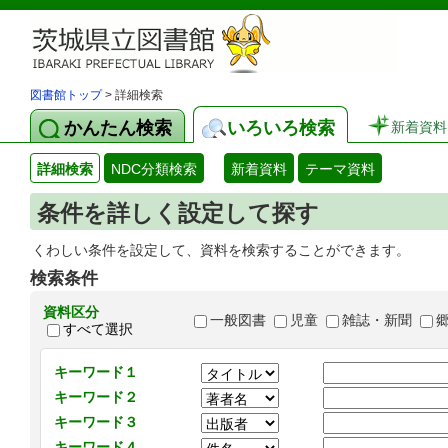
図書館トップ
> 詳細検索
かんたん検索
いろいろ検索
新着資料
詳細検索
NDC分類検索
新着資料
テーマ資料
条件を詳しく設定して探す
くわしい条件を設定して、資料を検索することができます。
検索条件
資料区分
一般図書
児童
雑誌・新聞
すべて選択
キーワード１
キーワード２
キーワード３
キーワード４