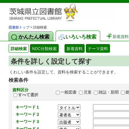
図書館トップ
> 詳細検索
かんたん検索
いろいろ検索
新着資料
詳細検索
NDC分類検索
新着資料
テーマ資料
条件を詳しく設定して探す
くわしい条件を設定して、資料を検索することができます。
検索条件
資料区分
一般図書
児童
雑誌・新聞
すべて選択
キーワード１
キーワード２
キーワード３
キーワード４