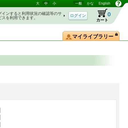
大
中
小
一般
かな
English
0
グインすると利用状況の確認等のサ
ビスを利用できます。
カート
マイライブラリー