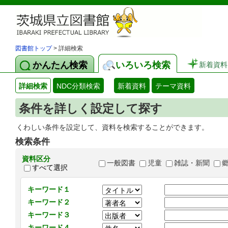
図書館トップ
> 詳細検索
かんたん検索
いろいろ検索
新着資料
詳細検索
NDC分類検索
新着資料
テーマ資料
条件を詳しく設定して探す
くわしい条件を設定して、資料を検索することができます。
検索条件
資料区分
一般図書
児童
雑誌・新聞
すべて選択
キーワード１
キーワード２
キーワード３
キーワード４