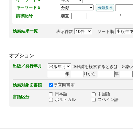
キーワード５
/
請求記号
別置
検索結果一覧
表示件数
ソート順
オプション
出版／発行年月
※雑誌を検索するときは、出版
年
月から
年
県立図書館
検索対象図書館
日本語
中国語
言語区分
ポルトガル
スペイン語