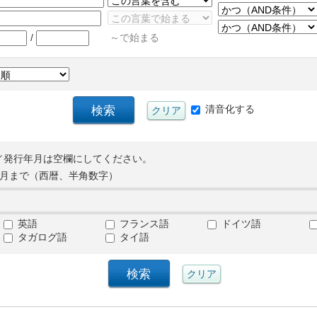
/
～で始まる
清音化する
／発行年月は空欄にしてください。
月まで（西暦、半角数字）
英語
フランス語
ドイツ語
タガログ語
タイ語