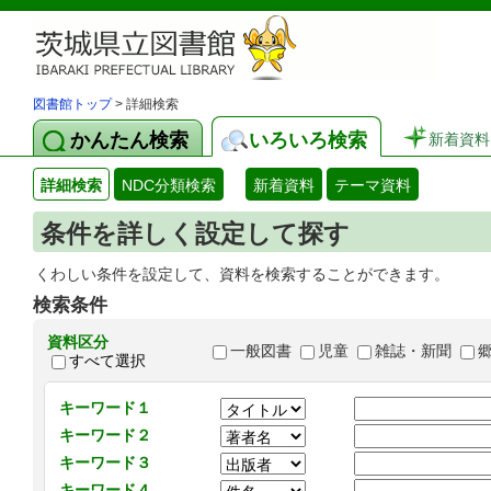
図書館トップ
> 詳細検索
かんたん検索
いろいろ検索
新着資料
詳細検索
NDC分類検索
新着資料
テーマ資料
条件を詳しく設定して探す
くわしい条件を設定して、資料を検索することができます。
検索条件
資料区分
一般図書
児童
雑誌・新聞
すべて選択
キーワード１
キーワード２
キーワード３
キーワード４