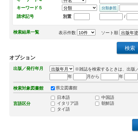
キーワード５
/
請求記号
別置
検索結果一覧
表示件数
ソート順
オプション
出版／発行年月
※雑誌を検索するときは、出版
年
月から
年
県立図書館
検索対象図書館
日本語
中国語
イタリア語
朝鮮語
言語区分
タイ語