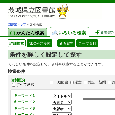
図書館トップ
> 詳細検索
かんたん検索
いろいろ検索
新着資料
詳細検索
NDC分類検索
新着資料
テーマ資料
条件を詳しく設定して探す
くわしい条件を設定して、資料を検索することができます。
検索条件
資料区分
一般図書
児童
雑誌・新聞
すべて選択
キーワード１
キーワード２
キーワード３
キーワード４