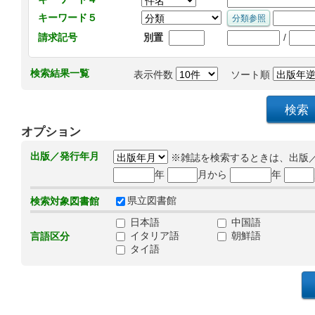
キーワード５
/
請求記号
別置
検索結果一覧
表示件数
ソート順
オプション
出版／発行年月
※雑誌を検索するときは、出版
年
月から
年
県立図書館
検索対象図書館
日本語
中国語
イタリア語
朝鮮語
言語区分
タイ語