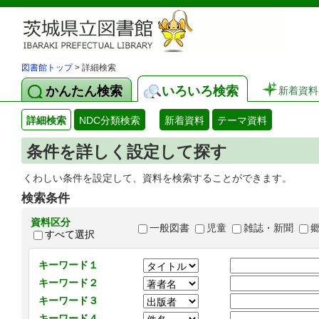
図書館トップ
> 詳細検索
かんたん検索
いろいろ検索
新着資料
詳細検索
NDC分類検索
新着資料
テーマ資料
条件を詳しく設定して探す
くわしい条件を設定して、資料を検索することができます。
検索条件
資料区分
一般図書
児童
雑誌・新聞
すべて選択
キーワード１
キーワード２
キーワード３
キーワード４