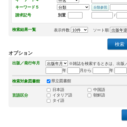
キーワード５
/
請求記号
別置
検索結果一覧
表示件数
ソート順
オプション
出版／発行年月
※雑誌を検索するときは、出版
年
月から
年
県立図書館
検索対象図書館
日本語
中国語
イタリア語
朝鮮語
言語区分
タイ語