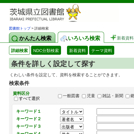
図書館トップ
> 詳細検索
かんたん検索
いろいろ検索
新着資料
詳細検索
NDC分類検索
新着資料
テーマ資料
条件を詳しく設定して探す
くわしい条件を設定して、資料を検索することができます。
検索条件
資料区分
一般図書
児童
雑誌・新聞
すべて選択
キーワード１
キーワード２
キーワード３
キーワード４