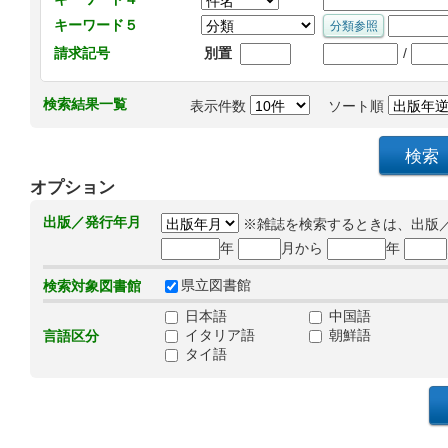
キーワード５
/
請求記号
別置
検索結果一覧
表示件数
ソート順
オプション
出版／発行年月
※雑誌を検索するときは、出版
年
月から
年
県立図書館
検索対象図書館
日本語
中国語
イタリア語
朝鮮語
言語区分
タイ語