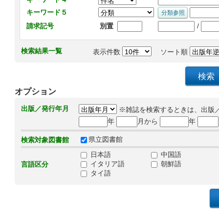
キーワード５
/
請求記号
別置
検索結果一覧
表示件数
ソート順
オプション
出版／発行年月
※雑誌を検索するときは、出版
年
月から
年
県立図書館
検索対象図書館
日本語
中国語
イタリア語
朝鮮語
言語区分
タイ語