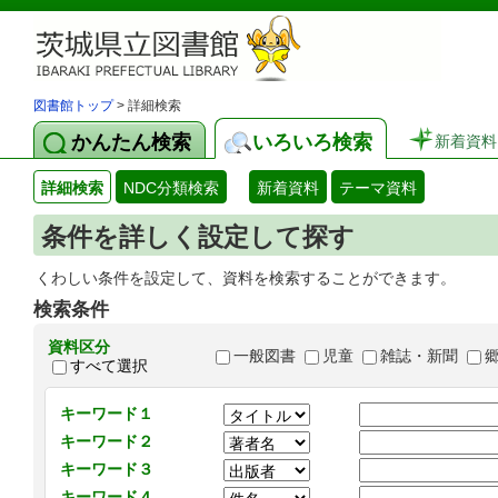
図書館トップ
> 詳細検索
かんたん検索
いろいろ検索
新着資料
詳細検索
NDC分類検索
新着資料
テーマ資料
条件を詳しく設定して探す
くわしい条件を設定して、資料を検索することができます。
検索条件
資料区分
一般図書
児童
雑誌・新聞
すべて選択
キーワード１
キーワード２
キーワード３
キーワード４