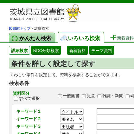
図書館トップ
> 詳細検索
かんたん検索
いろいろ検索
新着資料
詳細検索
NDC分類検索
新着資料
テーマ資料
条件を詳しく設定して探す
くわしい条件を設定して、資料を検索することができます。
検索条件
資料区分
一般図書
児童
雑誌・新聞
すべて選択
キーワード１
キーワード２
キーワード３
キーワード４