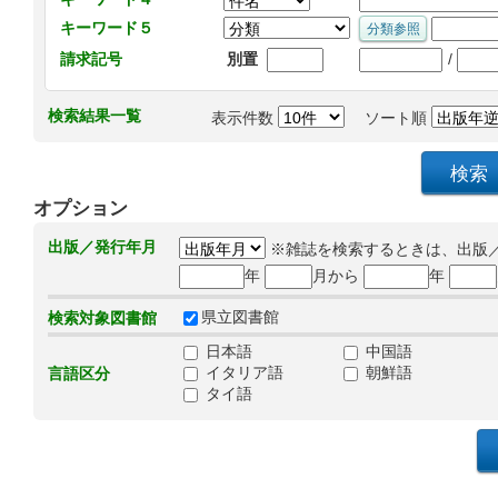
キーワード５
/
請求記号
別置
検索結果一覧
表示件数
ソート順
オプション
出版／発行年月
※雑誌を検索するときは、出版
年
月から
年
県立図書館
検索対象図書館
日本語
中国語
イタリア語
朝鮮語
言語区分
タイ語