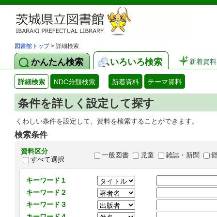
図書館トップ
> 詳細検索
かんたん検索
いろいろ検索
新着資料
詳細検索
NDC分類検索
新着資料
テーマ資料
条件を詳しく設定して探す
くわしい条件を設定して、資料を検索することができます。
検索条件
資料区分
一般図書
児童
雑誌・新聞
すべて選択
キーワード１
キーワード２
キーワード３
キーワード４