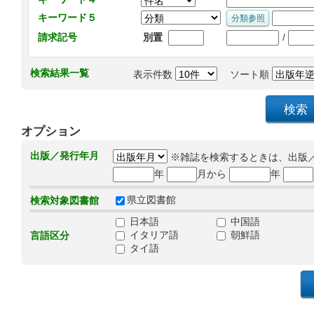
キーワード５
/
請求記号
別置
検索結果一覧
表示件数
ソート順
オプション
出版／発行年月
※雑誌を検索するときは、出版
年
月から
年
県立図書館
検索対象図書館
日本語
中国語
イタリア語
朝鮮語
言語区分
タイ語