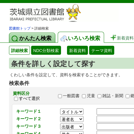
図書館トップ
> 詳細検索
かんたん検索
いろいろ検索
新着資料
詳細検索
NDC分類検索
新着資料
テーマ資料
条件を詳しく設定して探す
くわしい条件を設定して、資料を検索することができます。
検索条件
資料区分
一般図書
児童
雑誌・新聞
すべて選択
キーワード１
キーワード２
キーワード３
キーワード４