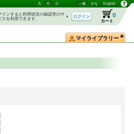
大
中
小
一般
かな
English
0
グインすると利用状況の確認等のサ
ビスを利用できます。
カート
マイライブラリー