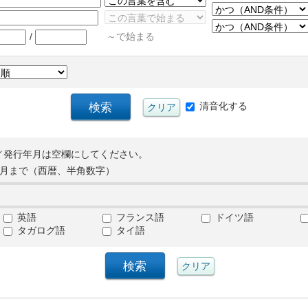
/
～で始まる
清音化する
／発行年月は空欄にしてください。
月まで（西暦、半角数字）
英語
フランス語
ドイツ語
タガログ語
タイ語