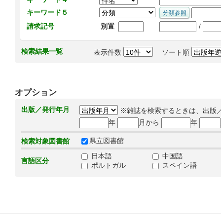
キーワード５
/
請求記号
別置
検索結果一覧
表示件数
ソート順
オプション
出版／発行年月
※雑誌を検索するときは、出版
年
月から
年
県立図書館
検索対象図書館
日本語
中国語
言語区分
ポルトガル
スペイン語