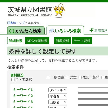
図書館トップ
> 詳細検索
かんたん検索
いろいろ検索
新着資料
詳細検索
NDC分類検索
新着資料
テーマ資料
条件を詳しく設定して探す
くわしい条件を設定して、資料を検索することができます。
検索条件
資料区分
一般図書
児童
雑誌・新聞
すべて選択
キーワード１
キーワード２
キーワード３
キーワード４