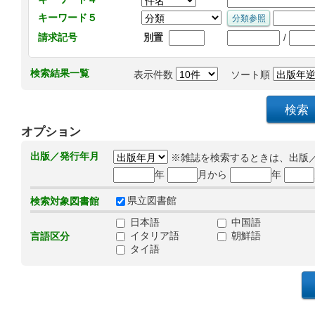
キーワード５
/
請求記号
別置
検索結果一覧
表示件数
ソート順
オプション
出版／発行年月
※雑誌を検索するときは、出版
年
月から
年
県立図書館
検索対象図書館
日本語
中国語
イタリア語
朝鮮語
言語区分
タイ語