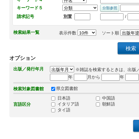
キーワード５
/
請求記号
別置
検索結果一覧
表示件数
ソート順
オプション
出版／発行年月
※雑誌を検索するときは、出版
年
月から
年
県立図書館
検索対象図書館
日本語
中国語
イタリア語
朝鮮語
言語区分
タイ語