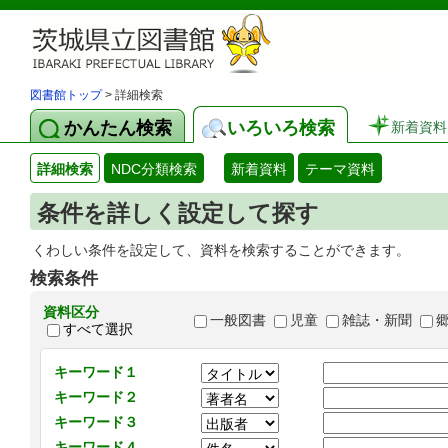
図書館トップ
> 詳細検索
かんたん検索
いろいろ検索
新着資料
詳細検索
NDC分類検索
新着資料
テーマ資料
条件を詳しく設定して探す
くわしい条件を設定して、資料を検索することができます。
検索条件
資料区分
一般図書
児童
雑誌・新聞
すべて選択
キーワード１
キーワード２
キーワード３
キーワード４