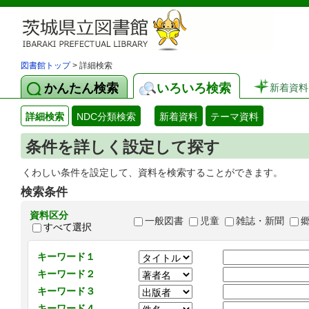
図書館トップ
> 詳細検索
かんたん検索
いろいろ検索
新着資料
詳細検索
NDC分類検索
新着資料
テーマ資料
条件を詳しく設定して探す
くわしい条件を設定して、資料を検索することができます。
検索条件
資料区分
一般図書
児童
雑誌・新聞
すべて選択
キーワード１
キーワード２
キーワード３
キーワード４