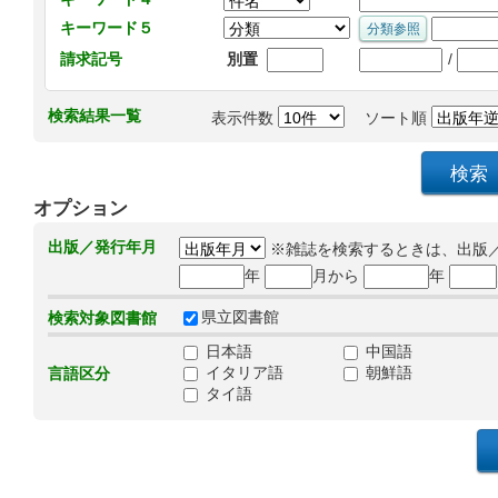
キーワード５
/
請求記号
別置
検索結果一覧
表示件数
ソート順
オプション
出版／発行年月
※雑誌を検索するときは、出版
年
月から
年
県立図書館
検索対象図書館
日本語
中国語
イタリア語
朝鮮語
言語区分
タイ語