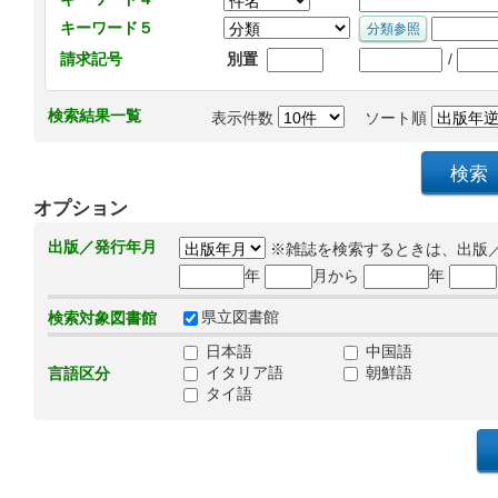
キーワード５
/
請求記号
別置
検索結果一覧
表示件数
ソート順
オプション
出版／発行年月
※雑誌を検索するときは、出版
年
月から
年
県立図書館
検索対象図書館
日本語
中国語
イタリア語
朝鮮語
言語区分
タイ語