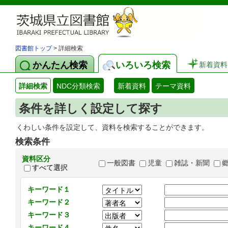
図書館トップ
> 詳細検索
かんたん検索
いろいろ検索
新着資料
詳細検索
NDC分類検索
新着資料
テーマ資料
条件を詳しく設定して探す
くわしい条件を設定して、資料を検索することができます。
検索条件
資料区分
一般図書
児童
雑誌・新聞
すべて選択
キーワード１
キーワード２
キーワード３
キーワード４