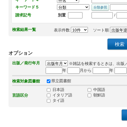
キーワード５
/
請求記号
別置
検索結果一覧
表示件数
ソート順
オプション
出版／発行年月
※雑誌を検索するときは、出版
年
月から
年
県立図書館
検索対象図書館
日本語
中国語
イタリア語
朝鮮語
言語区分
タイ語