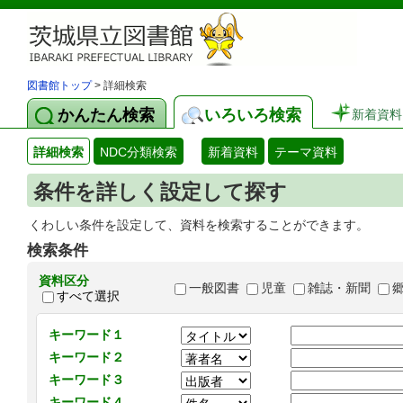
図書館トップ
> 詳細検索
かんたん検索
いろいろ検索
新着資料
詳細検索
NDC分類検索
新着資料
テーマ資料
条件を詳しく設定して探す
くわしい条件を設定して、資料を検索することができます。
検索条件
資料区分
一般図書
児童
雑誌・新聞
すべて選択
キーワード１
キーワード２
キーワード３
キーワード４