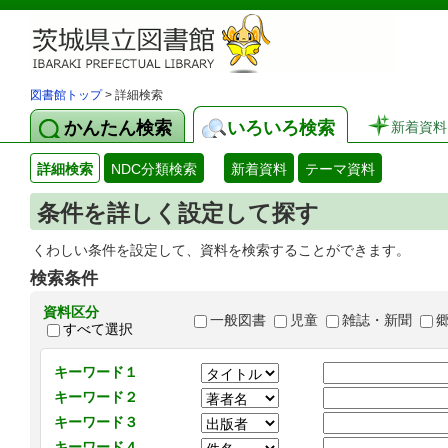
図書館トップ
> 詳細検索
かんたん検索
いろいろ検索
新着資料
詳細検索
NDC分類検索
新着資料
テーマ資料
条件を詳しく設定して探す
くわしい条件を設定して、資料を検索することができます。
検索条件
資料区分
一般図書
児童
雑誌・新聞
すべて選択
キーワード１
キーワード２
キーワード３
キーワード４