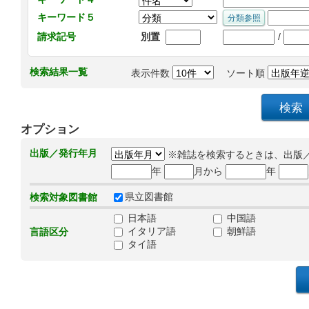
キーワード５
/
請求記号
別置
検索結果一覧
表示件数
ソート順
オプション
出版／発行年月
※雑誌を検索するときは、出版
年
月から
年
県立図書館
検索対象図書館
日本語
中国語
イタリア語
朝鮮語
言語区分
タイ語