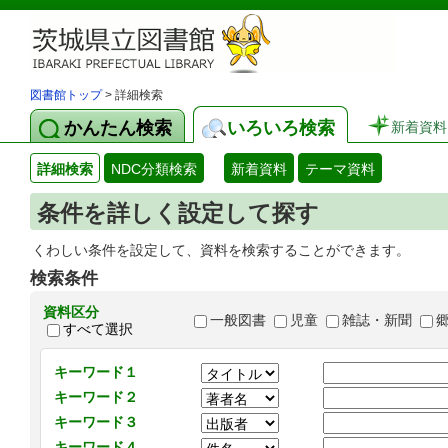
図書館トップ
> 詳細検索
かんたん検索
いろいろ検索
新着資料
詳細検索
NDC分類検索
新着資料
テーマ資料
条件を詳しく設定して探す
くわしい条件を設定して、資料を検索することができます。
検索条件
資料区分
一般図書
児童
雑誌・新聞
すべて選択
キーワード１
キーワード２
キーワード３
キーワード４