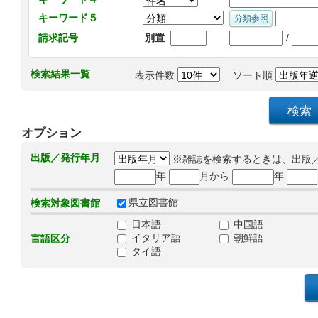
キーワード５
/
請求記号
別置
検索結果一覧
表示件数
ソート順
オプション
出版／発行年月
※雑誌を検索するときは、出版
年
月から
年
県立図書館
検索対象図書館
日本語
中国語
イタリア語
朝鮮語
言語区分
タイ語