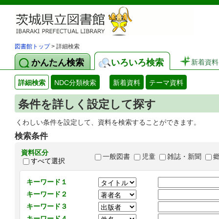
図書館トップ
> 詳細検索
かんたん検索
いろいろ検索
新着資料
詳細検索
NDC分類検索
新着資料
テーマ資料
条件を詳しく設定して探す
くわしい条件を設定して、資料を検索することができます。
検索条件
資料区分
一般図書
児童
雑誌・新聞
すべて選択
キーワード１
キーワード２
キーワード３
キーワード４