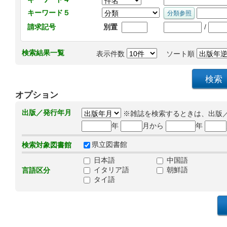
キーワード５
/
請求記号
別置
検索結果一覧
表示件数
ソート順
オプション
出版／発行年月
※雑誌を検索するときは、出版
年
月から
年
県立図書館
検索対象図書館
日本語
中国語
イタリア語
朝鮮語
言語区分
タイ語