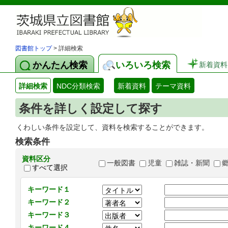
図書館トップ
> 詳細検索
かんたん検索
いろいろ検索
新着資料
詳細検索
NDC分類検索
新着資料
テーマ資料
条件を詳しく設定して探す
くわしい条件を設定して、資料を検索することができます。
検索条件
資料区分
一般図書
児童
雑誌・新聞
すべて選択
キーワード１
キーワード２
キーワード３
キーワード４