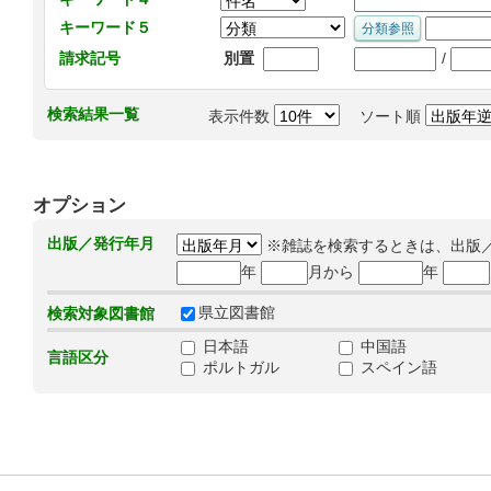
キーワード５
/
請求記号
別置
検索結果一覧
表示件数
ソート順
オプション
出版／発行年月
※雑誌を検索するときは、出版
年
月から
年
県立図書館
検索対象図書館
日本語
中国語
言語区分
ポルトガル
スペイン語