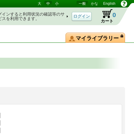
大
中
小
一般
かな
English
0
グインすると利用状況の確認等のサ
ビスを利用できます。
カート
マイライブラリー