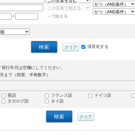
/
～で始まる
清音化する
／発行年月は空欄にしてください。
月まで（西暦、半角数字）
英語
フランス語
ドイツ語
タガログ語
タイ語