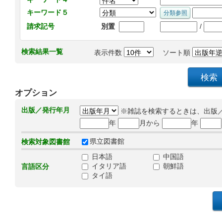
キーワード５
/
請求記号
別置
検索結果一覧
表示件数
ソート順
オプション
出版／発行年月
※雑誌を検索するときは、出版
年
月から
年
県立図書館
検索対象図書館
日本語
中国語
イタリア語
朝鮮語
言語区分
タイ語