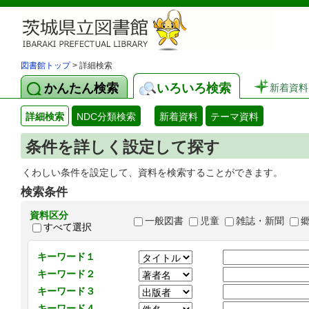
図書館トップ
> 詳細検索
かんたん検索
いろいろ検索
新着資料
詳細検索
NDC分類検索
新着資料
テーマ資料
条件を詳しく設定して探す
くわしい条件を設定して、資料を検索することができます。
検索条件
資料区分
一般図書
児童
雑誌・新聞
すべて選択
キーワード１
キーワード２
キーワード３
キーワード４