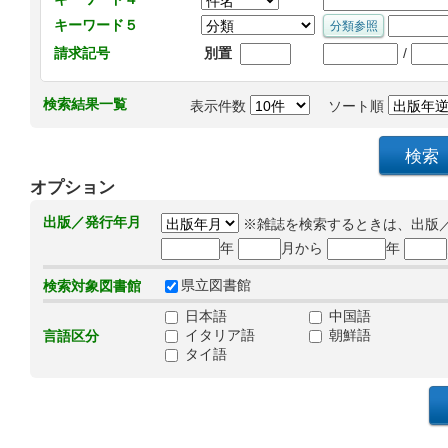
キーワード５
/
請求記号
別置
検索結果一覧
表示件数
ソート順
オプション
出版／発行年月
※雑誌を検索するときは、出版
年
月から
年
県立図書館
検索対象図書館
日本語
中国語
イタリア語
朝鮮語
言語区分
タイ語