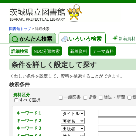
図書館トップ
> 詳細検索
かんたん検索
いろいろ検索
新着資料
詳細検索
NDC分類検索
新着資料
テーマ資料
条件を詳しく設定して探す
くわしい条件を設定して、資料を検索することができます。
検索条件
資料区分
一般図書
児童
雑誌・新聞
すべて選択
キーワード１
キーワード２
キーワード３
キーワード４