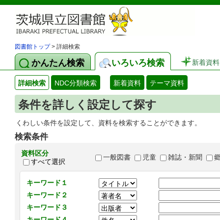
図書館トップ
> 詳細検索
かんたん検索
いろいろ検索
新着資料
詳細検索
NDC分類検索
新着資料
テーマ資料
条件を詳しく設定して探す
くわしい条件を設定して、資料を検索することができます。
検索条件
資料区分
一般図書
児童
雑誌・新聞
すべて選択
キーワード１
キーワード２
キーワード３
キーワード４