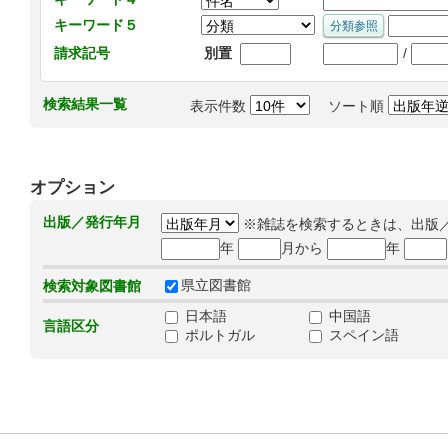
キーワード５
/
請求記号
別置
検索結果一覧
表示件数
ソート順
オプション
出版／発行年月
※雑誌を検索するときは、出版
年
月から
年
県立図書館
検索対象図書館
日本語
中国語
言語区分
ポルトガル
スペイン語