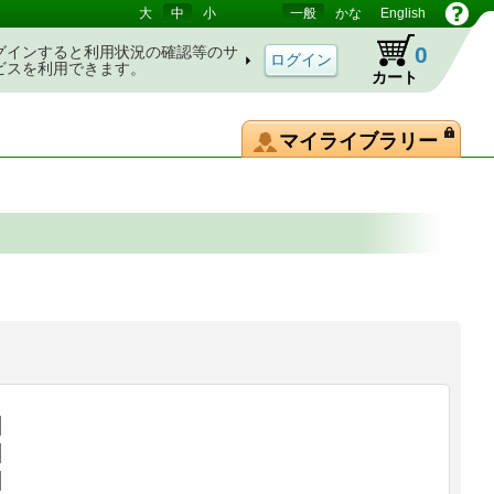
大
中
小
一般
かな
English
0
グインすると利用状況の確認等のサ
ビスを利用できます。
カート
マイライブラリー