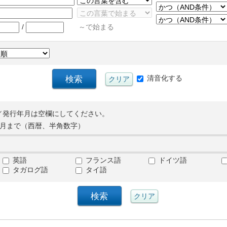
/
～で始まる
清音化する
／発行年月は空欄にしてください。
月まで（西暦、半角数字）
英語
フランス語
ドイツ語
タガログ語
タイ語