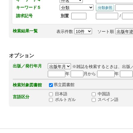
キーワード５
/
請求記号
別置
検索結果一覧
表示件数
ソート順
オプション
出版／発行年月
※雑誌を検索するときは、出版
年
月から
年
県立図書館
検索対象図書館
日本語
中国語
言語区分
ポルトガル
スペイン語