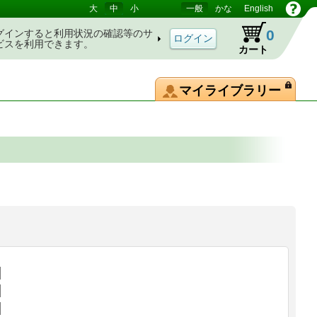
大
中
小
一般
かな
English
0
グインすると利用状況の確認等のサ
ビスを利用できます。
カート
マイライブラリー