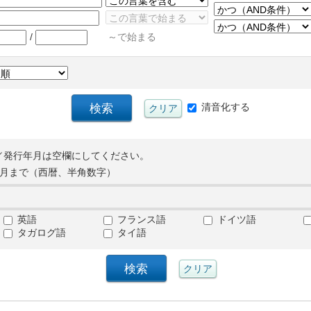
/
～で始まる
清音化する
／発行年月は空欄にしてください。
月まで（西暦、半角数字）
英語
フランス語
ドイツ語
タガログ語
タイ語