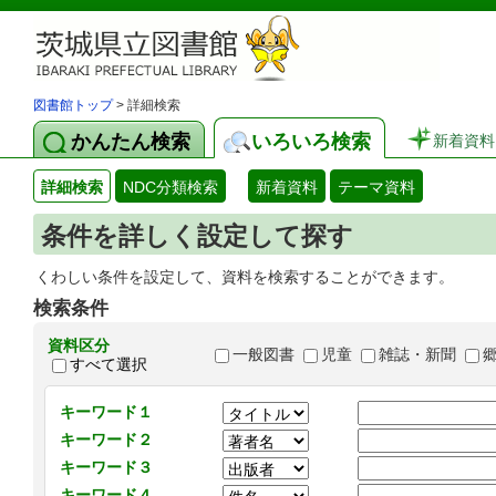
図書館トップ
> 詳細検索
かんたん検索
いろいろ検索
新着資料
詳細検索
NDC分類検索
新着資料
テーマ資料
条件を詳しく設定して探す
くわしい条件を設定して、資料を検索することができます。
検索条件
資料区分
一般図書
児童
雑誌・新聞
すべて選択
キーワード１
キーワード２
キーワード３
キーワード４