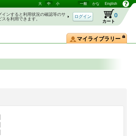
大
中
小
一般
かな
English
0
グインすると利用状況の確認等のサ
ビスを利用できます。
カート
マイライブラリー