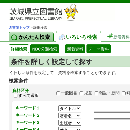
図書館トップ
> 詳細検索
かんたん検索
いろいろ検索
新着資料
詳細検索
NDC分類検索
新着資料
テーマ資料
条件を詳しく設定して探す
くわしい条件を設定して、資料を検索することができます。
検索条件
資料区分
一般図書
児童
雑誌・新聞
すべて選択
キーワード１
キーワード２
キーワード３
キーワード４