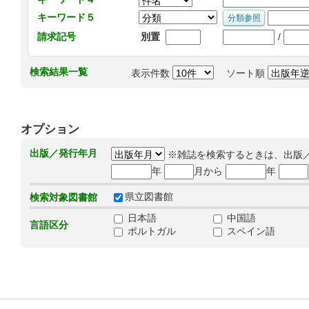
キーワード５
/
請求記号
別置
検索結果一覧
表示件数
ソート順
オプション
出版／発行年月
※雑誌を検索するときは、出版
年
月から
年
県立図書館
検索対象図書館
日本語
中国語
言語区分
ポルトガル
スペイン語