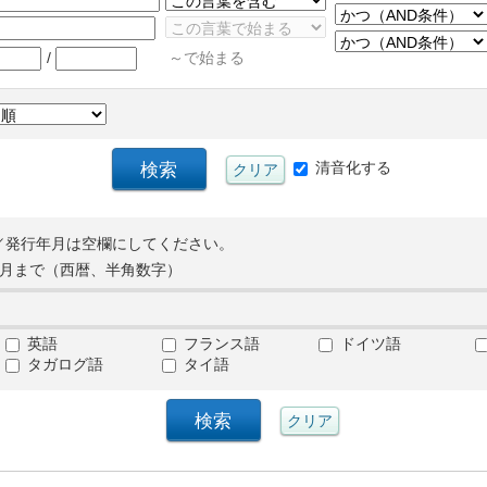
/
～で始まる
清音化する
／発行年月は空欄にしてください。
月まで（西暦、半角数字）
英語
フランス語
ドイツ語
タガログ語
タイ語